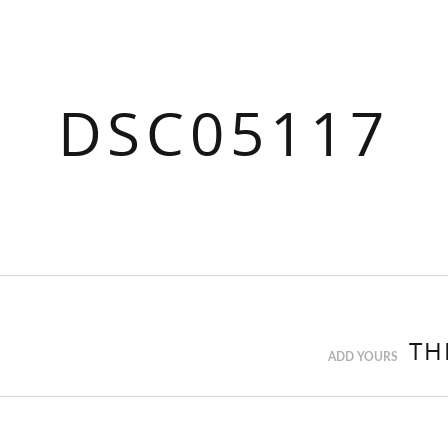
DSC05117
TH
ADD YOURS