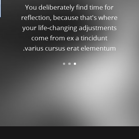
You deliberately find time for
Duis
s ac
reflection, because that's where
volut
sellus
your life-changing adjustments
tinci
llis.
come from ex a tincidunt
erat
semper
varius cursus erat elementum.
rdiet